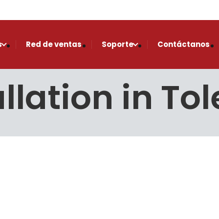
s
Red de ventas
Soporte
Contáctanos
llation in To