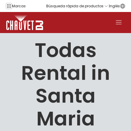
Saltar al contenido
Marcas
Búsqueda rápida de productos
Inglés
Todas
Rental in
Santa
Maria