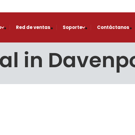
s
Red de ventas
Soporte
Contáctanos
al in Davenp