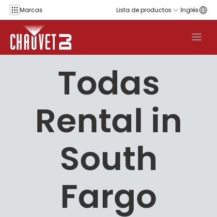
Saltar al contenido
Marcas
Lista de productos
Inglés
Todas
Rental in
South
Fargo