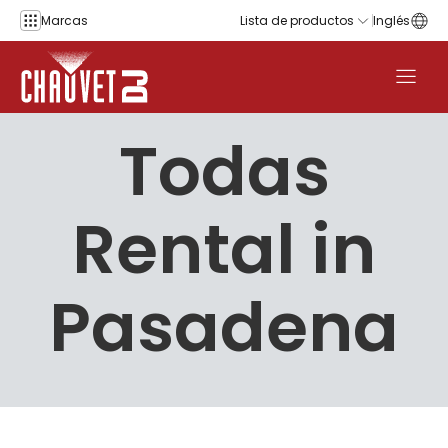
Saltar al contenido
Marcas
Lista de productos
Inglés
Todas
Rental in
Pasadena