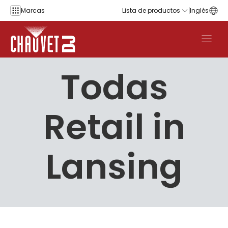
Saltar al contenido
Marcas
Lista de productos
Inglés
Todas
Retail in
Lansing