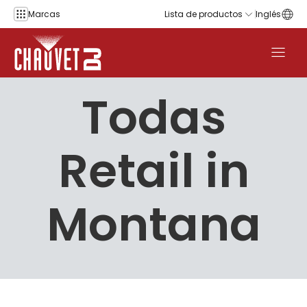
Saltar al contenido
Marcas
Lista de productos
Inglés
Todas
Retail in
Montana