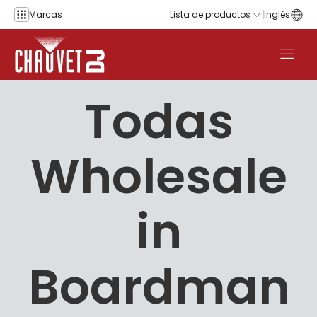
Saltar al contenido
Marcas
Lista de productos
Inglés
Todas
Wholesale
in
Boardman