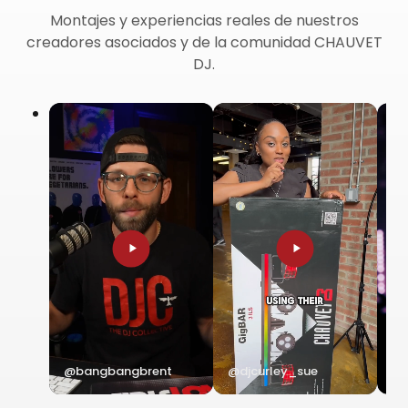
Montajes y experiencias reales de nuestros
creadores asociados y de la comunidad CHAUVET
DJ.
@bangbangbrent
@djcurley_sue
@m