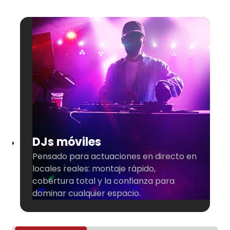
DJs móviles
B
Pensado para actuaciones en directo en
locales reales: montaje rápido,
C
cobertura total y la confianza para
e
dominar cualquier espacio.
c
f