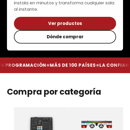
instala en minutos y transforma cualquier sala
al instante.
Ver productos
Dónde comprar
MACIÓN
MÁS DE 100 PAÍSES
LA CONFIANZA DE DJS 
✱
✱
Compra por categoría