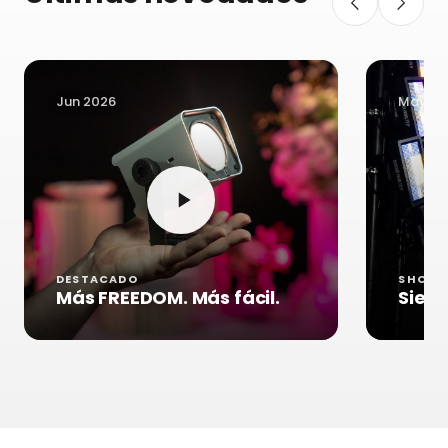
Jun 2026
May 20
DESTACADO
SHOCKE
Más FREEDOM. Más fácil.
Sient