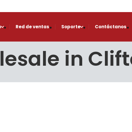
s
Red de ventas
Soporte
Contáctanos
sale in Clif