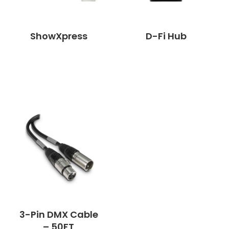
ShowXpress
D-Fi Hub
3-Pin DMX Cable
– 50FT